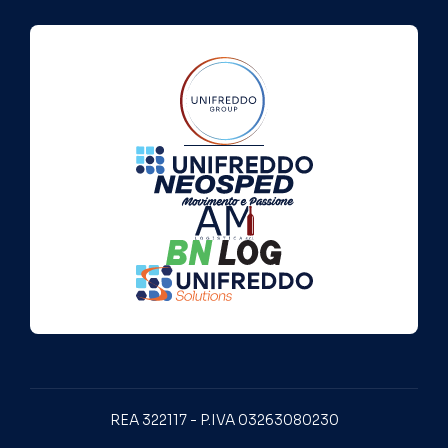
REA 322117 - P.IVA 03263080230