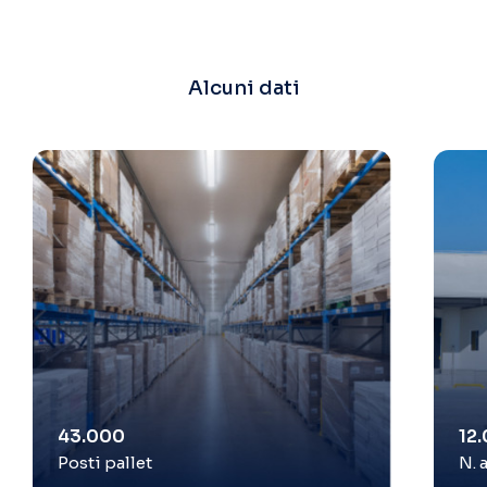
Alcuni dati
43.000
12
Posti pallet
N. 