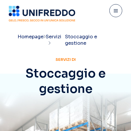
Homepage
Servizi
Stoccaggio e
gestione
SERVIZI DI
S
t
o
c
c
a
g
g
i
o
e
g
e
s
t
i
o
n
e